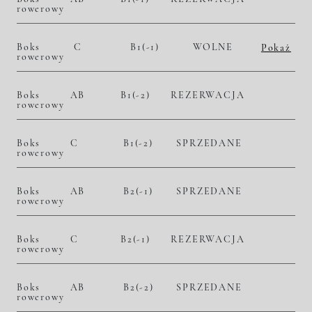
rowerowy
Boks
C
B1(-1)
WOLNE
Pokaż
rowerowy
2
10 800,00 zł/m
24 732,00 zł
Historia zmian ceny
Boks
AB
B1(-2)
REZERWACJA
rowerowy
Boks
C
B1(-2)
SPRZEDANE
rowerowy
Boks
AB
B2(-1)
SPRZEDANE
rowerowy
Boks
C
B2(-1)
REZERWACJA
rowerowy
Boks
AB
B2(-2)
SPRZEDANE
rowerowy