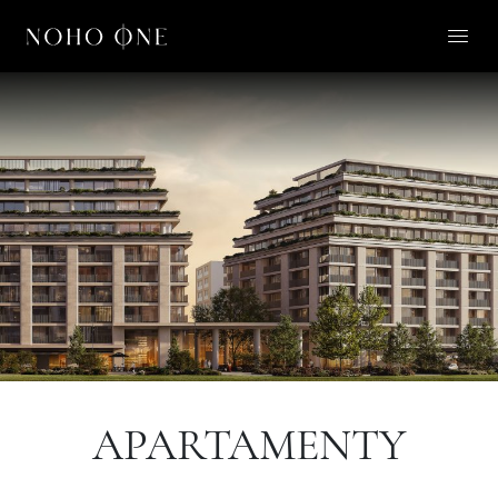
O NOHO ONE
LIFESTYLE
APARTAMENTY
O NAS
KONTAKT
PL
APARTAMENTY