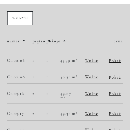
WYCZYŚĆ
numer
piętro
pokoje
cena
2
C1.02.06
1
1
43.39 m
Wolne
Pokaż
2
49 781,06 zł/m
2 160 000,00 zł
Historia zmian ceny
2
C1.02.08
1
1
49.31 m
Wolne
Pokaż
2
49 280,06 zł/m
2 430 000,00 zł
Historia zmian ceny
C1.03.16
2
1
49.07
Wolne
Pokaż
2
m
2
50 743,84 zł/m
2 490 000,00 zł
Historia zmian ceny
2
C1.03.17
2
1
49.31 m
Wolne
Pokaż
2
50 699,66 zł/m
2 500 000,00 zł
Historia zmian ceny