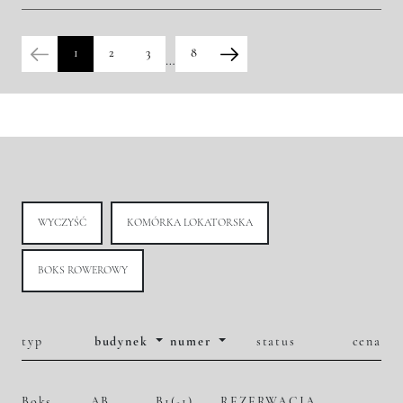
2
50 699,66 zł/m
2 500 000,00 zł
Historia zmian ceny
1
2
3
8
…
WYCZYŚĆ
KOMÓRKA LOKATORSKA
BOKS ROWEROWY
typ
budynek
numer
status
cena
Boks
AB
B1(-1)
REZERWACJA