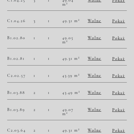
C1.04.25
3
1
49.04
Wolne
Pokaż
2
m
2
51 590,54 zł/m
2 530 000,00 zł
Historia zmian ceny
2
C1.04.26
3
1
49.31 m
Wolne
Pokaż
2
51 713,65 zł/m
2 550 000,00 zł
Historia zmian ceny
B1.02.80
1
1
49.05
Wolne
Pokaż
2
m
2
50 560,65 zł/m
2 480 000,00 zł
Historia zmian ceny
2
B1.02.81
1
1
49.31 m
Wolne
Pokaż
2
50 496,86 zł/m
2 490 000,00 zł
Historia zmian ceny
2
C2.02.57
1
1
43.39 m
Wolne
Pokaż
2
49 781,06 zł/m
2 160 000,00 zł
Historia zmian ceny
2
B1.03.88
2
1
43.49 m
Wolne
Pokaż
2
51 736,03 zł/m
2 250 000,00 zł
Historia zmian ceny
B1.03.89
2
1
49.07
Wolne
Pokaż
2
m
2
51 762,79 zł/m
2 540 000,00 zł
Historia zmian ceny
2
C2.03.64
2
1
49.31 m
Wolne
Pokaż