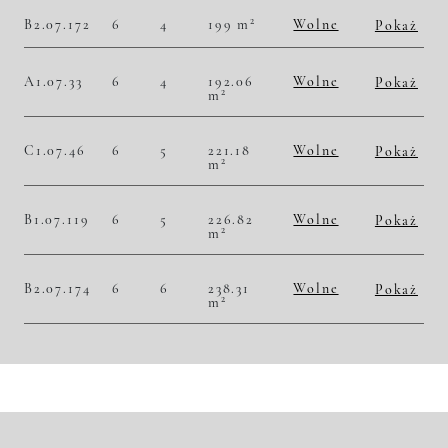
Historia zmian ceny
2
B2.07.172
6
4
199 m
Wolne
Pokaż
2
55 778,89 zł/m
11 100 000,00 zł
Historia zmian ceny
A1.07.33
6
4
192.06
Wolne
Pokaż
2
m
2
56 857,23 zł/m
10 920 000,00 zł
Historia zmian ceny
C1.07.46
6
5
221.18
Wolne
Pokaż
2
m
2
55 836,87 zł/m
12 350 000,00 zł
Historia zmian ceny
B1.07.119
6
5
226.82
Wolne
Pokaż
2
m
2
55 991,54 zł/m
12 700 000,00 zł
Historia zmian ceny
B2.07.174
6
6
238.31
Wolne
Pokaż
2
m
2
56 648,90 zł/m
13 500 000,00 zł
Historia zmian ceny