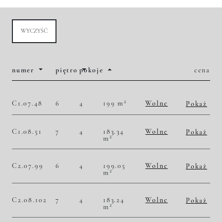
WYCZYŚĆ
numer
piętro
pokoje
cena
2
C1.07.48
6
4
199 m
Wolne
Pokaż
2
54 773,87 zł/m
10 900 000,00 zł
Historia zmian ceny
C1.08.51
7
4
183.34
Wolne
Pokaż
2
m
2
56 452,49 zł/m
10 350 000,00 zł
Historia zmian ceny
C2.07.99
6
4
199.05
Wolne
Pokaż
2
m
2
54 207,49 zł/m
10 790 000,00 zł
Historia zmian ceny
C2.08.102
7
4
183.24
Wolne
Pokaż
2
m
2
56 483,30 zł/m
10 350 000,00 zł