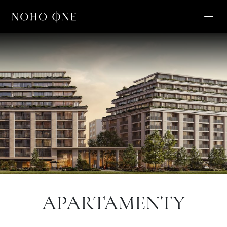
O NOHO ONE
LIFESTYLE
APARTAMENTY
O NAS
KONTAKT
PL
APARTAMENTY