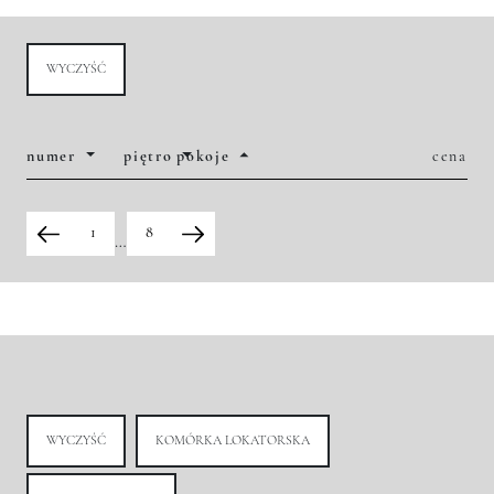
WYCZYŚĆ
numer
piętro
pokoje
cena
1
8
…
WYCZYŚĆ
KOMÓRKA LOKATORSKA