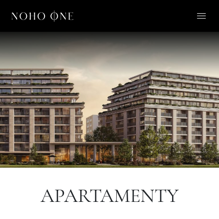
O NOHO ONE
LIFESTYLE
APARTAMENTY
O NAS
KONTAKT
PL
APARTAMENTY