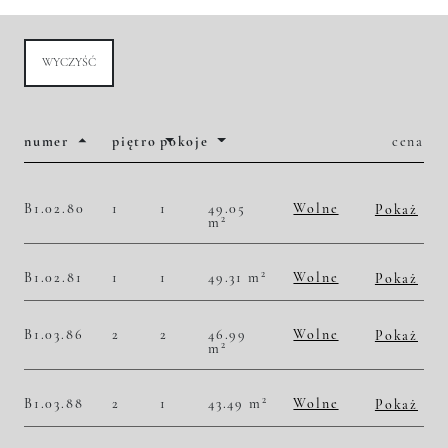
WYCZYŚĆ
numer
piętro
pokoje
cena
B1.02.80
1
1
49.05
Wolne
Pokaż
2
m
2
50 560,65 zł/m
2 480 000,00 zł
Historia zmian ceny
2
B1.02.81
1
1
49.31 m
Wolne
Pokaż
2
50 496,86 zł/m
2 490 000,00 zł
Historia zmian ceny
B1.03.86
2
2
46.99
Wolne
Pokaż
2
m
2
50 223,45 zł/m
2 360 000,00 zł
Historia zmian ceny
2
B1.03.88
2
1
43.49 m
Wolne
Pokaż
2
51 736,03 zł/m
2 250 000,00 zł
Historia zmian ceny