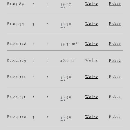
B1.03.89
2
1
49.07
Wolne
Pokaż
2
m
2
51 762,79 zł/m
2 540 000,00 zł
Historia zmian ceny
B1.04.95
3
2
46.99
Wolne
Pokaż
2
m
2
51 287,51 zł/m
2 410 000,00 zł
Historia zmian ceny
2
B2.02.128
1
1
49.31 m
Wolne
Pokaż
2
50 496,86 zł/m
2 490 000,00 zł
Historia zmian ceny
2
B2.02.129
1
1
48.8 m
Wolne
Pokaż
2
50 614,75 zł/m
2 470 000,00 zł
Historia zmian ceny
B2.02.132
1
2
46.99
Wolne
Pokaż
2
m
2
49 585,02 zł/m
2 330 000,00 zł
Historia zmian ceny
B2.03.141
2
2
46.99
Wolne
Pokaż
2
m
2
50 223,45 zł/m
2 360 000,00 zł
Historia zmian ceny
B2.04.150
3
2
46.99
Wolne
Pokaż
2
m
2
51 287,51 zł/m
2 410 000,00 zł