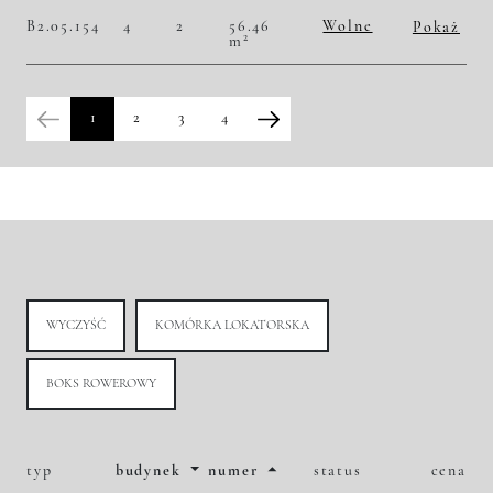
Historia zmian ceny
B2.05.154
4
2
56.46
Wolne
Pokaż
2
m
2
50 832,45 zł/m
2 870 000,00 zł
Historia zmian ceny
1
2
3
4
WYCZYŚĆ
KOMÓRKA LOKATORSKA
BOKS ROWEROWY
typ
budynek
numer
status
cena