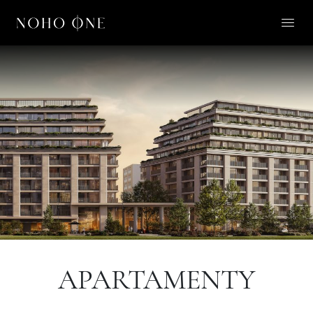
O NOHO ONE
LIFESTYLE
APARTAMENTY
O NAS
KONTAKT
PL
APARTAMENTY