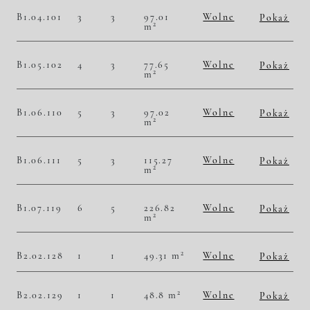
Historia zmian ceny
B1.04.101
3
3
97.01
Wolne
Pokaż
2
m
2
47 830,12 zł/m
4 640 000,00 zł
Historia zmian ceny
B1.05.102
4
3
77.65
Wolne
Pokaż
2
m
2
51 126,85 zł/m
3 970 000,00 zł
Historia zmian ceny
B1.06.110
5
3
97.02
Wolne
Pokaż
2
m
2
48 649,76 zł/m
4 720 000,00 zł
Historia zmian ceny
B1.06.111
5
3
115.27
Wolne
Pokaż
2
m
2
51 270,93 zł/m
5 910 000,00 zł
Historia zmian ceny
B1.07.119
6
5
226.82
Wolne
Pokaż
2
m
2
55 991,54 zł/m
12 700 000,00 zł
Historia zmian ceny
2
B2.02.128
1
1
49.31 m
Wolne
Pokaż
2
50 496,86 zł/m
2 490 000,00 zł
Historia zmian ceny
2
B2.02.129
1
1
48.8 m
Wolne
Pokaż
2
50 614,75 zł/m
2 470 000,00 zł