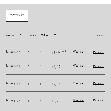
WYCZYŚĆ
numer
piętro
pokoje
cena
2
B1.03.88
2
1
43.49 m
Wolne
Pokaż
2
51 736,03 zł/m
2 250 000,00 zł
Historia zmian ceny
B1.03.89
2
1
49.07
Wolne
Pokaż
2
m
2
51 762,79 zł/m
2 540 000,00 zł
Historia zmian ceny
B1.04.92
3
3
97.02
Wolne
Pokaż
2
m
2
46 897,55 zł/m
4 550 000,00 zł
Historia zmian ceny
B1.04.95
3
2
46.99
Wolne
Pokaż
2
m
2
51 287,51 zł/m
2 410 000,00 zł