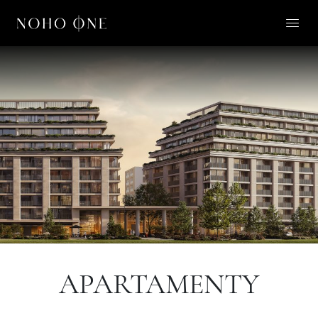
O NOHO ONE
LIFESTYLE
APARTAMENTY
O NAS
KONTAKT
PL
APARTAMENTY