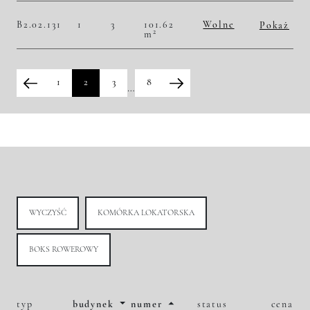
Historia zmian ceny
B2.02.131
1
3
101.62
Wolne
Pokaż
2
m
2
49 891,75 zł/m
5 070 000,00 zł
Historia zmian ceny
1
2
3
8
…
WYCZYŚĆ
KOMÓRKA LOKATORSKA
BOKS ROWEROWY
typ
budynek
numer
status
cena