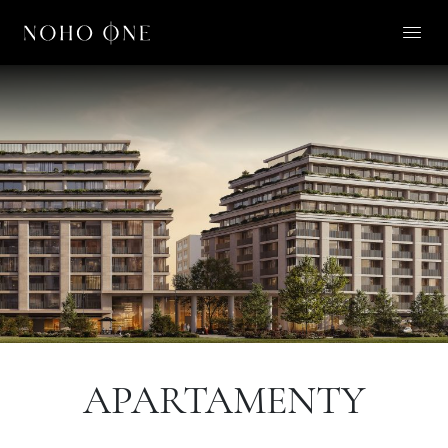
O NOHO ONE
LIFESTYLE
APARTAMENTY
O NAS
KONTAKT
PL
APARTAMENTY