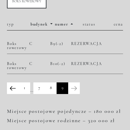
BOKS ROWEROWY
typ
budynek
numer
status
cena
Boks
C
B9(-2)
REZERWACJA
rowerowy
Boks
C
B10(-2)
REZERWACJA
rowerowy
1
7
8
9
…
Miejsce postojowe pojedyncze – 180 000 zł
Miejsce postojowe rodzinne – 320 000 zł