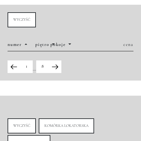
WYCZYŚĆ
numer
piętro
pokoje
cena
1
8
…
WYCZYŚĆ
KOMÓRKA LOKATORSKA