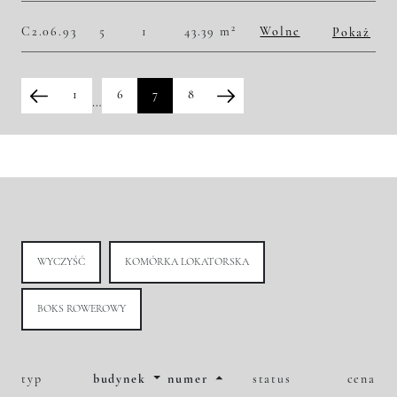
Historia zmian ceny
2
C2.06.93
5
1
43.39 m
Wolne
Pokaż
2
54 390,41 zł/m
2 360 000,00 zł
Historia zmian ceny
1
6
7
8
…
WYCZYŚĆ
KOMÓRKA LOKATORSKA
BOKS ROWEROWY
typ
budynek
numer
status
cena