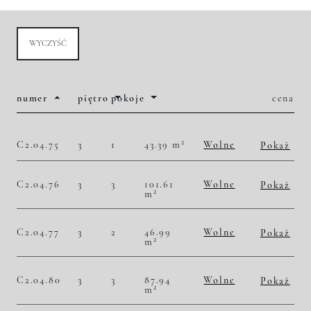
WYCZYŚĆ
numer
piętro
pokoje
cena
2
C2.04.75
3
1
43.39 m
Wolne
Pokaż
2
52 316,20 zł/m
2 270 000,00 zł
Historia zmian ceny
C2.04.76
3
3
101.61
Wolne
Pokaż
2
m
2
51 766,56 zł/m
5 260 000,00 zł
Historia zmian ceny
C2.04.77
3
2
46.99
Wolne
Pokaż
2
m
2
50 436,26 zł/m
2 370 000,00 zł
Historia zmian ceny
C2.04.80
3
3
87.94
Wolne
Pokaż
2
m
2
47 077,55 zł/m
4 140 000,00 zł