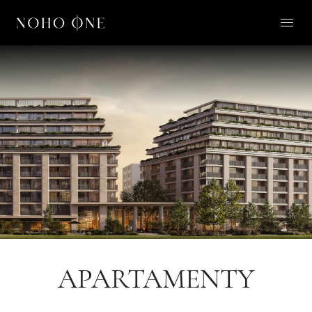
O NOHO ONE
LIFESTYLE
APARTAMENTY
O NAS
KONTAKT
PL
APARTAMENTY