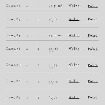
Historia zmian ceny
2
C2.05.82
4
1
49.31 m
Wolne
Pokaż
2
52 524,84 zł/m
2 590 000,00 zł
Historia zmian ceny
C2.05.83
4
1
48.81
Wolne
Pokaż
2
m
2
52 653,14 zł/m
2 570 000,00 zł
Historia zmian ceny
2
C2.05.84
4
1
43.39 m
Wolne
Pokaż
2
53 468,54 zł/m
2 320 000,00 zł
Historia zmian ceny
C2.05.85
4
3
101.61
Wolne
Pokaż
2
m
2
52 652,30 zł/m
5 350 000,00 zł
Historia zmian ceny
C2.05.86
4
2
46.99
Wolne
Pokaż
2
m
2
51 500,32 zł/m
2 420 000,00 zł
Historia zmian ceny
C2.05.88
4
3
77.65
Wolne
Pokaż
2
m
2
50 225,37 zł/m
3 900 000,00 zł
Historia zmian ceny
C2.05.89
4
3
87.94
Wolne
Pokaż
2
m
2
47 532,41 zł/m
4 180 000,00 zł