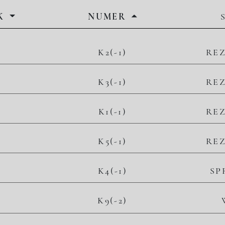
K
NUMER
K2(-1)
RE
K3(-1)
RE
K1(-1)
RE
K5(-1)
RE
K4(-1)
SP
2
K9(-2)
– zł/m
– zł