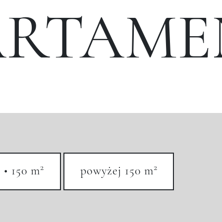
ARTAME
2
2
 • 150 m
powyżej 150 m