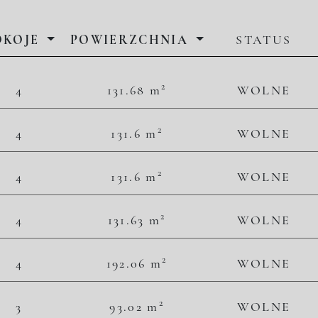
OKOJE
POWIERZCHNIA
STATUS
2
2
4
131.68 m
WOLNE
45 489,06 zł/m
5 990 000,00 zł
2
2
4
131.6 m
WOLNE
46 884,50 zł/m
6 170 000,00 zł
2
2
4
131.6 m
WOLNE
47 720,36 zł/m
6 280 000,00 zł
2
2
4
131.63 m
WOLNE
48 621,13 zł/m
6 400 000,00 zł
2
2
4
192.06 m
WOLNE
56 857,23 zł/m
10 920 000,00 zł
2
2
3
93.02 m
WOLNE
46 441,63 zł/m