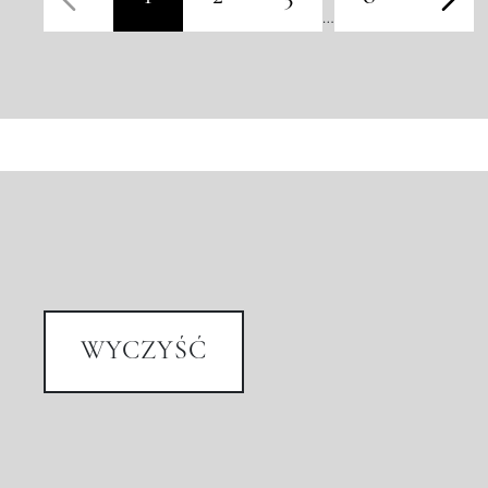
…
WYCZYŚĆ