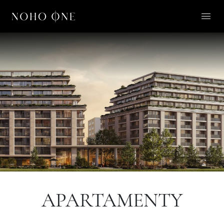
O NOHO ONE
LIFESTYLE
APARTAMENTY
O NAS
KONTAKT
PL
APARTAMENTY