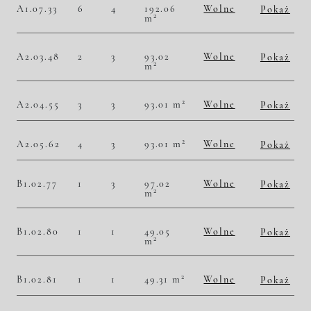
A1.07.33
6
4
192.06
Wolne
Pokaż
2
m
2
56 857,23 zł/m
10 920 000,00 zł
Historia zmian ceny
A2.03.48
2
3
93.02
Wolne
Pokaż
2
m
2
46 441,63 zł/m
4 320 000,00 zł
Historia zmian ceny
2
A2.04.55
3
3
93.01 m
Wolne
Pokaż
2
47 736,80 zł/m
4 440 000,00 zł
Historia zmian ceny
2
A2.05.62
4
3
93.01 m
Wolne
Pokaż
2
49 457,05 zł/m
4 600 000,00 zł
Historia zmian ceny
B1.02.77
1
3
97.02
Wolne
Pokaż
2
m
2
45 351,47 zł/m
4 400 000,00 zł
Historia zmian ceny
B1.02.80
1
1
49.05
Wolne
Pokaż
2
m
2
50 560,65 zł/m
2 480 000,00 zł
Historia zmian ceny
2
B1.02.81
1
1
49.31 m
Wolne
Pokaż
2
50 496,86 zł/m
2 490 000,00 zł
Historia zmian ceny