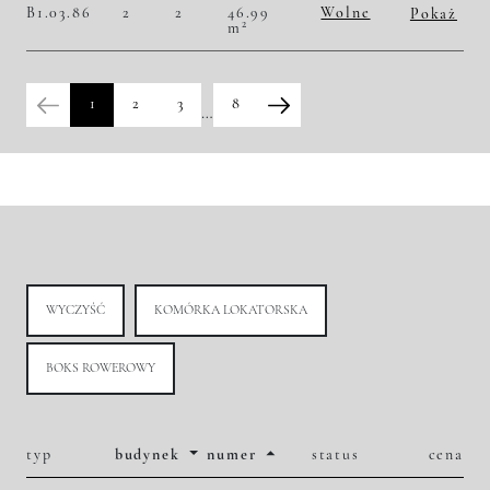
B1.03.86
2
2
46.99
Wolne
Pokaż
2
m
2
50 223,45 zł/m
2 360 000,00 zł
Historia zmian ceny
1
2
3
8
…
WYCZYŚĆ
KOMÓRKA LOKATORSKA
BOKS ROWEROWY
typ
budynek
numer
status
cena