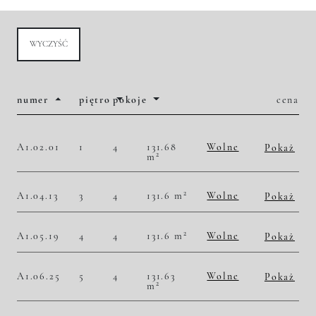
WYCZYŚĆ
numer
piętro
pokoje
cena
A1.02.01
1
4
131.68
Wolne
Pokaż
2
m
2
45 489,06 zł/m
5 990 000,00 zł
Historia zmian ceny
2
A1.04.13
3
4
131.6 m
Wolne
Pokaż
2
46 884,50 zł/m
6 170 000,00 zł
Historia zmian ceny
2
A1.05.19
4
4
131.6 m
Wolne
Pokaż
2
47 720,36 zł/m
6 280 000,00 zł
Historia zmian ceny
A1.06.25
5
4
131.63
Wolne
Pokaż
2
m
2
48 621,13 zł/m
6 400 000,00 zł
Historia zmian ceny