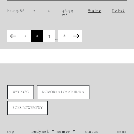
Historia zmian ceny
B1.03.86
2
2
46.99
Wolne
Pokaż
2
m
2
50 223,45 zł/m
2 360 000,00 zł
Historia zmian ceny
1
2
3
8
…
WYCZYŚĆ
KOMÓRKA LOKATORSKA
BOKS ROWEROWY
typ
budynek
numer
status
cena