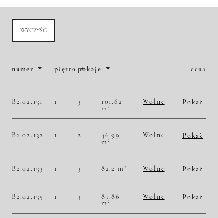
WYCZYŚĆ
numer
piętro
pokoje
cena
B2.02.131
1
3
101.62
Wolne
Pokaż
2
m
2
49 891,75 zł/m
5 070 000,00 zł
Historia zmian ceny
B2.02.132
1
2
46.99
Wolne
Pokaż
2
m
2
49 585,02 zł/m
2 330 000,00 zł
Historia zmian ceny
2
B2.02.133
1
3
82.2 m
Wolne
Pokaż
2
46 958,64 zł/m
3 860 000,00 zł
Historia zmian ceny
B2.02.135
1
3
87.86
Wolne
Pokaż
2
m
2
45 526,97 zł/m
4 000 000,00 zł