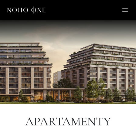
O NOHO ONE
LIFESTYLE
APARTAMENTY
O NAS
KONTAKT
PL
APARTAMENTY