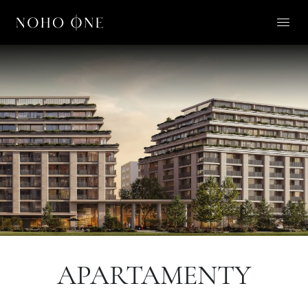
O NOHO ONE
LIFESTYLE
APARTAMENTY
O NAS
KONTAKT
PL
APARTAMENTY