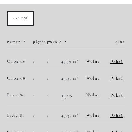
WYCZYŚĆ
numer
piętro
pokoje
cena
2
C1.02.06
1
1
43.39 m
Wolne
Pokaż
2
49 781,06 zł/m
2 160 000,00 zł
Historia zmian ceny
2
C1.02.08
1
1
49.31 m
Wolne
Pokaż
2
49 280,06 zł/m
2 430 000,00 zł
Historia zmian ceny
B1.02.80
1
1
49.05
Wolne
Pokaż
2
m
2
50 560,65 zł/m
2 480 000,00 zł
Historia zmian ceny
2
B1.02.81
1
1
49.31 m
Wolne
Pokaż
2
50 496,86 zł/m
2 490 000,00 zł
Historia zmian ceny
2