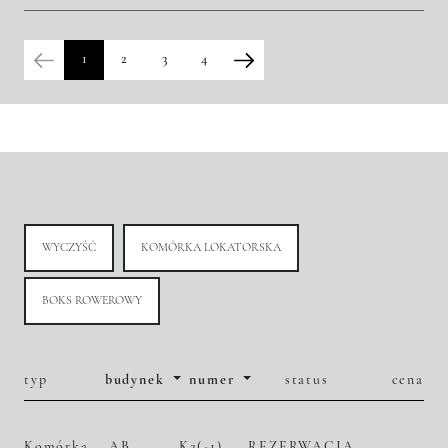
2
48 175,70 zł/m
2 720 000,00 zł
Historia zmian ceny
1
2
3
4
WYCZYŚĆ
KOMÓRKA LOKATORSKA
BOKS ROWEROWY
typ
budynek
numer
status
cena
Komórka
AB
K2(-1)
REZERWACJA