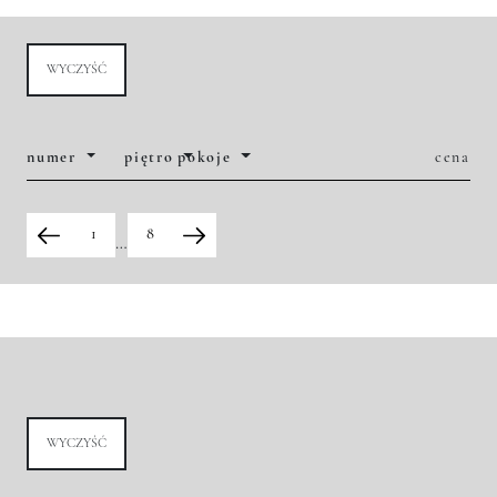
WYCZYŚĆ
numer
piętro
pokoje
cena
1
8
…
WYCZYŚĆ