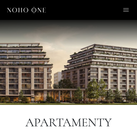
O NOHO ONE
LIFESTYLE
APARTAMENTY
O NAS
KONTAKT
PL
APARTAMENTY