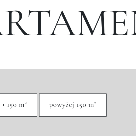
ARTAME
2
2
 • 150 m
powyżej 150 m