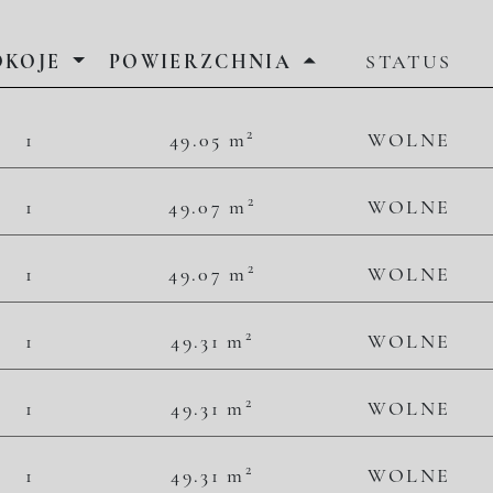
OKOJE
POWIERZCHNIA
STATUS
2
2
1
49.05 m
WOLNE
50 560,65 zł/m
2 480 000,00 zł
2
2
1
49.07 m
WOLNE
50 743,84 zł/m
2 490 000,00 zł
2
2
1
49.07 m
WOLNE
51 762,79 zł/m
2 540 000,00 zł
2
2
1
49.31 m
WOLNE
49 280,06 zł/m
2 430 000,00 zł
2
2
1
49.31 m
WOLNE
50 699,66 zł/m
2 500 000,00 zł
2
2
1
49.31 m
WOLNE
51 713,65 zł/m