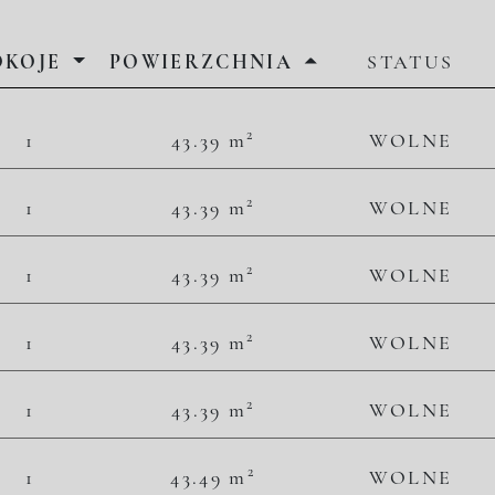
OKOJE
POWIERZCHNIA
STATUS
2
2
1
43.39 m
WOLNE
49 781,06 zł/m
2 160 000,00 zł
2
2
1
43.39 m
WOLNE
49 781,06 zł/m
2 160 000,00 zł
2
2
1
43.39 m
WOLNE
52 316,20 zł/m
2 270 000,00 zł
2
2
1
43.39 m
WOLNE
53 468,54 zł/m
2 320 000,00 zł
2
2
1
43.39 m
WOLNE
54 390,41 zł/m
2 360 000,00 zł
2
2
1
43.49 m
WOLNE
51 736,03 zł/m