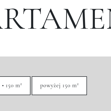
ARTAME
2
2
 • 150 m
powyżej 150 m