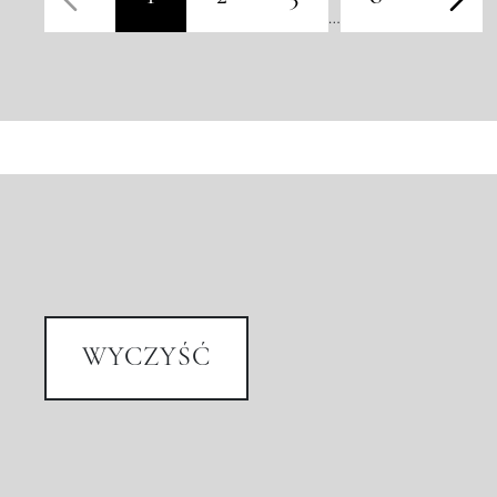
…
WYCZYŚĆ