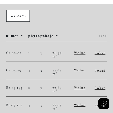
WYCZYŚĆ
numer
piętro
pokoje
cena
C1.02.02
1
3
76.95
Wolne
Pokaż
2
m
2
46 653,67 zł/m
3 590 000,00 zł
Historia zmian ceny
C1.05.29
4
3
77.64
Wolne
Pokaż
2
m
2
50 231,84 zł/m
3 900 000,00 zł
Historia zmian ceny
B2.03.143
2
3
77.64
Wolne
Pokaż
2
m
2
47 655,85 zł/m
3 700 000,00 zł
Historia zmian ceny
B1.05.102
4
3
77.65
Wolne
Pokaż
2
m
2
51 126,85 zł/m
3 970 000,00 zł