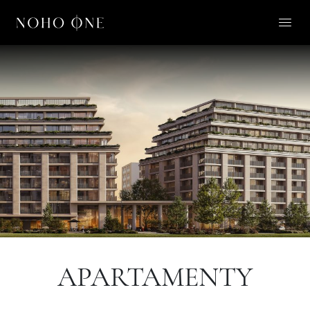
O NOHO ONE
LIFESTYLE
APARTAMENTY
O NAS
KONTAKT
PL
APARTAMENTY