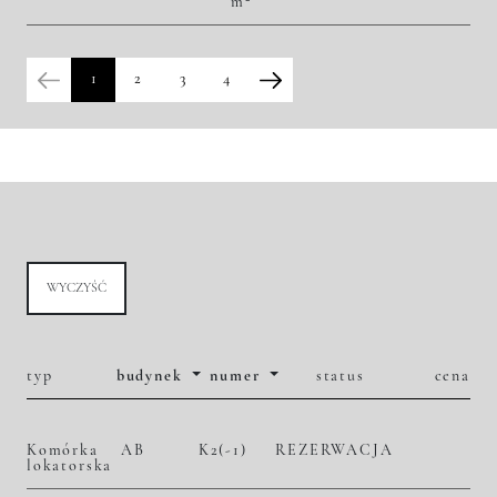
m
2
51 287,51 zł/m
2 410 000,00 zł
Historia zmian ceny
1
2
3
4
WYCZYŚĆ
typ
budynek
numer
status
cena
Komórka
AB
K2(-1)
REZERWACJA
lokatorska