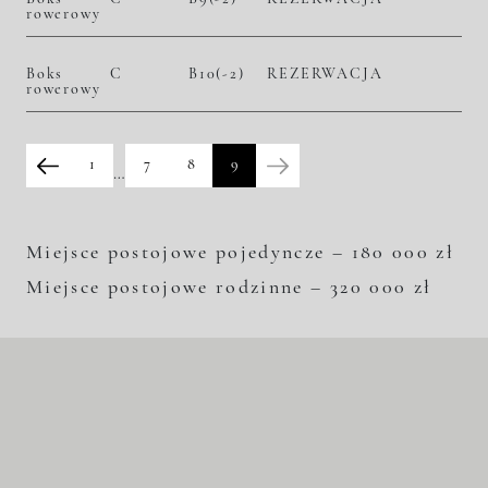
rowerowy
Boks
C
B10(-2)
REZERWACJA
rowerowy
1
7
8
9
…
Miejsce postojowe pojedyncze – 180 000 zł
Miejsce postojowe rodzinne – 320 000 zł