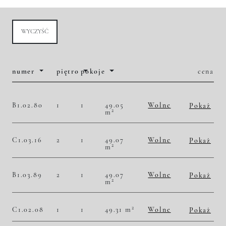
WYCZYŚĆ
numer
piętro
pokoje
cena
B1.02.80
1
1
49.05
Wolne
Pokaż
2
m
2
50 560,65 zł/m
2 480 000,00 zł
Historia zmian ceny
C1.03.16
2
1
49.07
Wolne
Pokaż
2
m
2
50 743,84 zł/m
2 490 000,00 zł
Historia zmian ceny
B1.03.89
2
1
49.07
Wolne
Pokaż
2
m
2
51 762,79 zł/m
2 540 000,00 zł
Historia zmian ceny
2
C1.02.08
1
1
49.31 m
Wolne
Pokaż
2
49 280,06 zł/m
2 430 000,00 zł