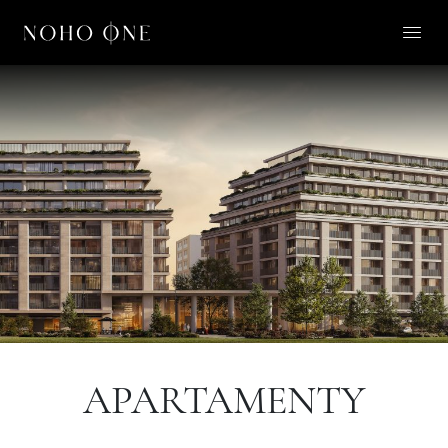
O NOHO ONE
LIFESTYLE
APARTAMENTY
O NAS
KONTAKT
PL
APARTAMENTY