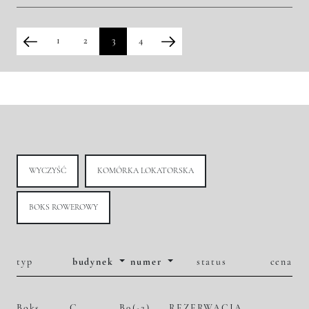
2
49 247,12 zł/m
2 780 000,00 zł
Historia zmian ceny
1
2
3
4
WYCZYŚĆ
KOMÓRKA LOKATORSKA
BOKS ROWEROWY
typ
budynek
numer
status
cena
Boks
C
B9(-2)
REZERWACJA