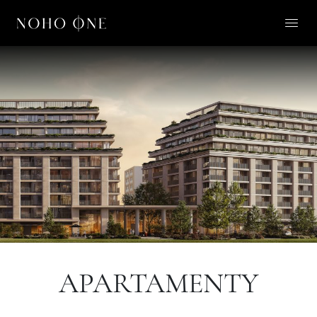
O NOHO ONE
LIFESTYLE
APARTAMENTY
O NAS
KONTAKT
PL
APARTAMENTY