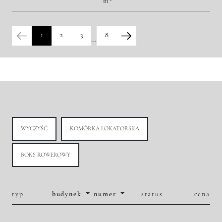
m
2
51 287,51 zł/m
2 410 000,00 zł
Historia zmian ceny
1
2
3
8
…
WYCZYŚĆ
KOMÓRKA LOKATORSKA
BOKS ROWEROWY
typ
budynek
numer
status
cena