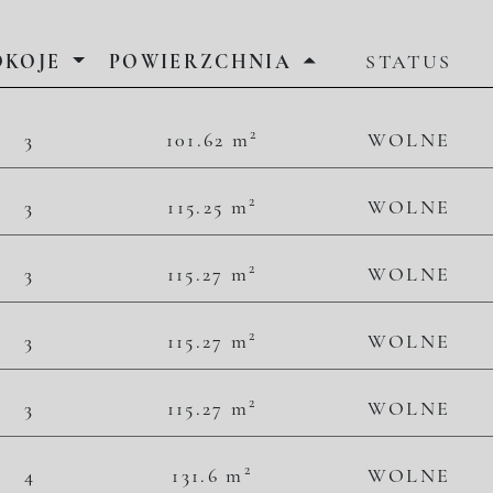
OKOJE
POWIERZCHNIA
STATUS
2
2
3
101.62 m
WOLNE
49 891,75 zł/m
5 070 000,00 zł
2
2
3
115.25 m
WOLNE
51 019,52 zł/m
5 880 000,00 zł
2
2
3
115.27 m
WOLNE
51 010,67 zł/m
5 880 000,00 zł
2
2
3
115.27 m
WOLNE
51 270,93 zł/m
5 910 000,00 zł
2
2
3
115.27 m
WOLNE
51 270,93 zł/m
5 910 000,00 zł
2
2
4
131.6 m
WOLNE
46 884,50 zł/m