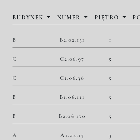
BUDYNEK
NUMER
PIĘTRO
P
B
B2.02.131
1
C
C2.06.97
5
C
C1.06.38
5
B
B1.06.111
5
B
B2.06.170
5
A
A1.04.13
3