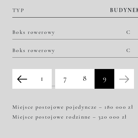
TYP
BUDYNE
Boks rowerowy
C
Boks rowerowy
C
1
7
8
9
…
Miejsce postojowe pojedyncze – 180 000 zł
Miejsce postojowe rodzinne – 320 000 zł