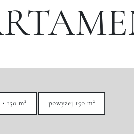
ARTAME
2
2
 • 150 m
powyżej 150 m