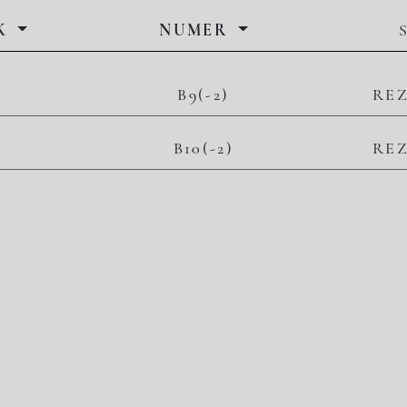
K
NUMER
B9(-2)
RE
B10(-2)
RE