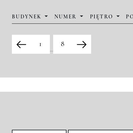
BUDYNEK
NUMER
PIĘTRO
P
1
8
…