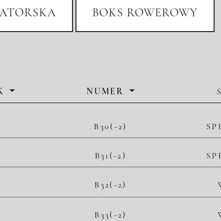
ATORSKA
BOKS ROWEROWY
K
NUMER
B30(-2)
SP
B31(-2)
SP
2
B32(-2)
10 800,00 zł/m
24 516,00 zł
2
B33(-2)
10 800,00 zł/m