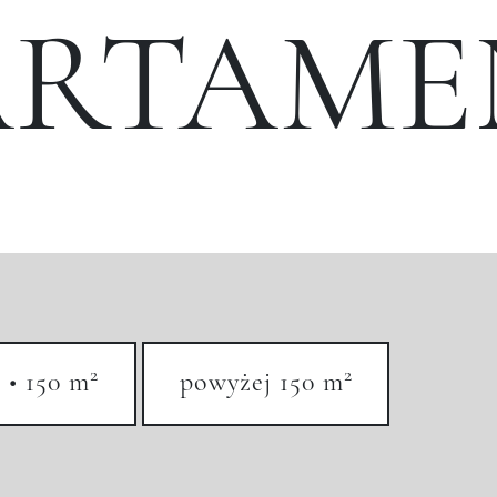
ARTAME
2
2
 • 150 m
powyżej 150 m