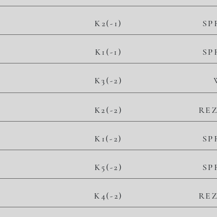
31 320,00 zł
K2(-1)
SP
K1(-1)
SP
2
K3(-2)
21 600,00 zł/m
175 392,00 zł
K2(-2)
RE
K1(-2)
SP
K5(-2)
SP
K4(-2)
RE