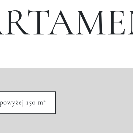
ARTAME
2
powyżej 150 m