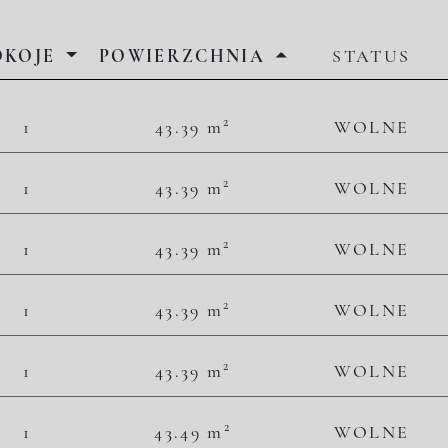
OKOJE
POWIERZCHNIA
STATUS
2
2
1
43.39 m
WOLNE
49 781,06 zł/m
2 160 000,00 zł
2
2
1
43.39 m
WOLNE
49 781,06 zł/m
2 160 000,00 zł
2
2
1
43.39 m
WOLNE
52 316,20 zł/m
2 270 000,00 zł
2
2
1
43.39 m
WOLNE
53 468,54 zł/m
2 320 000,00 zł
2
2
1
43.39 m
WOLNE
54 390,41 zł/m
2 360 000,00 zł
2
2
1
43.49 m
WOLNE
51 736,03 zł/m