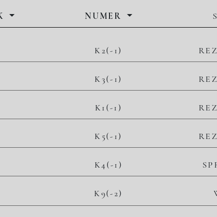
K
NUMER
K2(-1)
RE
K3(-1)
RE
K1(-1)
RE
K5(-1)
RE
K4(-1)
SP
2
K9(-2)
– zł/m
– zł