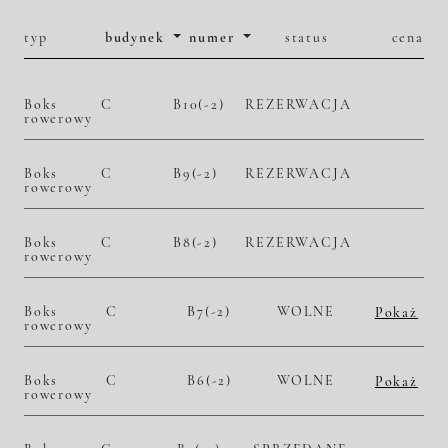
typ
budynek
numer
status
cena
Boks
C
B10(-2)
REZERWACJA
rowerowy
Boks
C
B9(-2)
REZERWACJA
rowerowy
Boks
C
B8(-2)
REZERWACJA
rowerowy
Boks
C
B7(-2)
WOLNE
Pokaż
rowerowy
2
10 800,00 zł/m
25 164,00 zł
Historia zmian ceny
Boks
C
B6(-2)
WOLNE
Pokaż
rowerowy
2
10 800,00 zł/m
25 272,00 zł
Historia zmian ceny