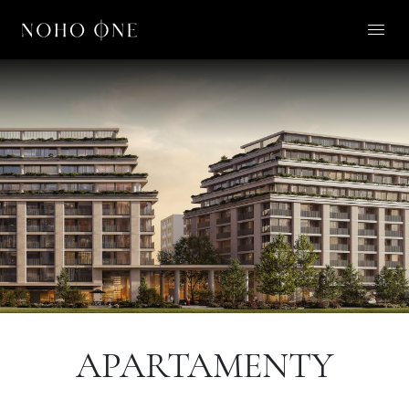
O NOHO ONE
LIFESTYLE
APARTAMENTY
O NAS
KONTAKT
PL
APARTAMENTY