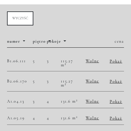
WYCZYŚĆ
numer
piętro
pokoje
cena
B1.06.111
5
3
115.27
Wolne
Pokaż
2
m
2
51 270,93 zł/m
5 910 000,00 zł
Historia zmian ceny
B2.06.170
5
3
115.27
Wolne
Pokaż
2
m
2
51 270,93 zł/m
5 910 000,00 zł
Historia zmian ceny
2
A1.04.13
3
4
131.6 m
Wolne
Pokaż
2
46 884,50 zł/m
6 170 000,00 zł
Historia zmian ceny
2
A1.05.19
4
4
131.6 m
Wolne
Pokaż
2
47 720,36 zł/m
6 280 000,00 zł
Historia zmian ceny