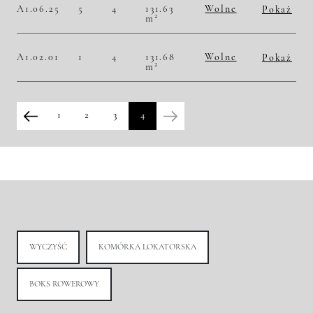
A1.06.25
5
4
131.63
Wolne
Pokaż
2
m
2
48 621,13 zł/m
6 400 000,00 zł
Historia zmian ceny
A1.02.01
1
4
131.68
Wolne
Pokaż
2
m
2
45 489,06 zł/m
5 990 000,00 zł
Historia zmian ceny
1
2
3
4
WYCZYŚĆ
KOMÓRKA LOKATORSKA
BOKS ROWEROWY