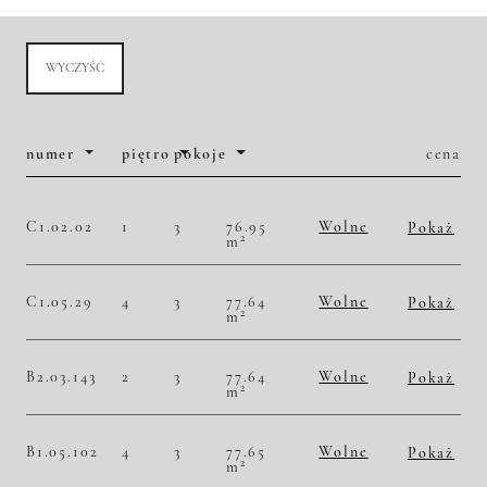
WYCZYŚĆ
numer
piętro
pokoje
cena
C1.02.02
1
3
76.95
Wolne
Pokaż
2
m
2
46 653,67 zł/m
3 590 000,00 zł
Historia zmian ceny
C1.05.29
4
3
77.64
Wolne
Pokaż
2
m
2
50 231,84 zł/m
3 900 000,00 zł
Historia zmian ceny
B2.03.143
2
3
77.64
Wolne
Pokaż
2
m
2
47 655,85 zł/m
3 700 000,00 zł
Historia zmian ceny
B1.05.102
4
3
77.65
Wolne
Pokaż
2
m
2
51 126,85 zł/m
3 970 000,00 zł