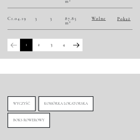
2
m
2
46 328,97 zł/m
4 070 000,00 zł
Historia zmian ceny
C1.04.19
3
3
87.85
Wolne
Pokaż
2
m
2
47 011,95 zł/m
4 130 000,00 zł
Historia zmian ceny
1
2
3
4
WYCZYŚĆ
KOMÓRKA LOKATORSKA
BOKS ROWEROWY