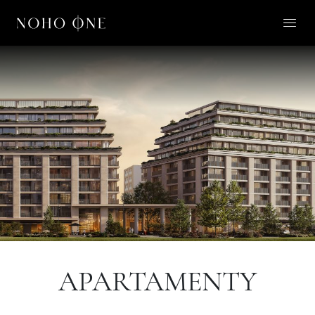
O NOHO ONE
LIFESTYLE
APARTAMENTY
O NAS
KONTAKT
PL
APARTAMENTY