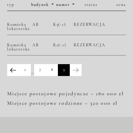
typ
budynek
numer
status
cena
Komórka
AB
K3(-1)
REZERWACJA
lokatorska
Komórka
AB
K2(-1)
REZERWACJA
lokatorska
1
7
8
9
…
Miejsce postojowe pojedyncze – 180 000 zł
Miejsce postojowe rodzinne – 320 000 zł