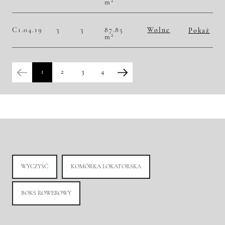
2
m
2
46 328,97 zł/m
4 070 000,00 zł
Historia zmian ceny
C1.04.19
3
3
87.85
Wolne
Pokaż
2
m
2
47 011,95 zł/m
4 130 000,00 zł
Historia zmian ceny
1
2
3
4
WYCZYŚĆ
KOMÓRKA LOKATORSKA
BOKS ROWEROWY