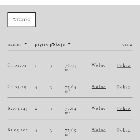
WYCZYŚĆ
numer
piętro
pokoje
cena
C1.02.02
1
3
76.95
Wolne
Pokaż
2
m
2
46 653,67 zł/m
3 590 000,00 zł
Historia zmian ceny
C1.05.29
4
3
77.64
Wolne
Pokaż
2
m
2
50 231,84 zł/m
3 900 000,00 zł
Historia zmian ceny
B2.03.143
2
3
77.64
Wolne
Pokaż
2
m
2
47 655,85 zł/m
3 700 000,00 zł
Historia zmian ceny
B1.05.102
4
3
77.65
Wolne
Pokaż
2
m
2
51 126,85 zł/m
3 970 000,00 zł