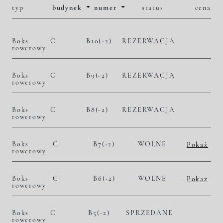
typ
budynek
numer
status
cena
Boks
C
B10(-2)
REZERWACJA
rowerowy
Boks
C
B9(-2)
REZERWACJA
rowerowy
Boks
C
B8(-2)
REZERWACJA
rowerowy
Boks
C
B7(-2)
WOLNE
Pokaż
rowerowy
2
10 800,00 zł/m
25 164,00 zł
Historia zmian ceny
Boks
C
B6(-2)
WOLNE
Pokaż
rowerowy
2
10 800,00 zł/m
25 272,00 zł
Historia zmian ceny
Boks
C
B5(-2)
SPRZEDANE
rowerowy