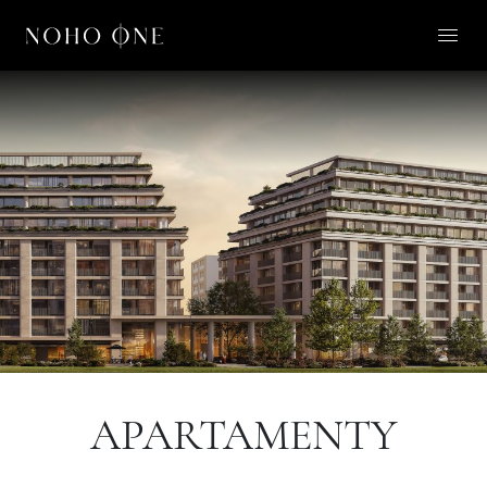
O NOHO ONE
LIFESTYLE
APARTAMENTY
O NAS
KONTAKT
PL
APARTAMENTY