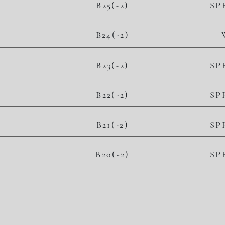
B25(-2)
SP
2
B24(-2)
10 800,00 zł/m
25 704,00 zł
B23(-2)
SP
B22(-2)
SP
B21(-2)
SP
B20(-2)
SP