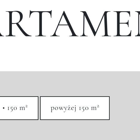
ARTAME
2
2
 • 150 m
powyżej 150 m