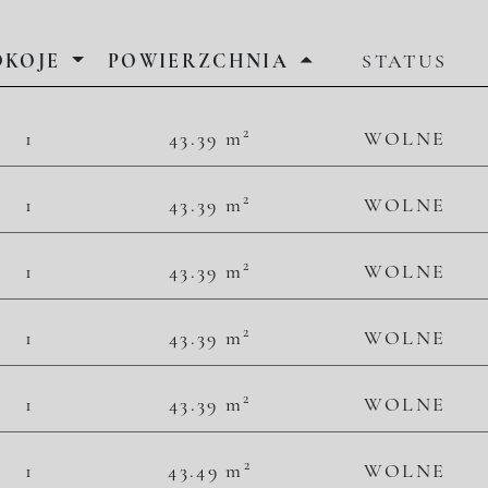
OKOJE
POWIERZCHNIA
STATUS
2
2
1
43.39 m
WOLNE
49 781,06 zł/m
2 160 000,00 zł
2
2
1
43.39 m
WOLNE
49 781,06 zł/m
2 160 000,00 zł
2
2
1
43.39 m
WOLNE
52 316,20 zł/m
2 270 000,00 zł
2
2
1
43.39 m
WOLNE
53 468,54 zł/m
2 320 000,00 zł
2
2
1
43.39 m
WOLNE
54 390,41 zł/m
2 360 000,00 zł
2
2
1
43.49 m
WOLNE
51 736,03 zł/m