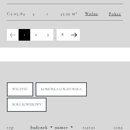
2
52 652,30 zł/m
5 350 000,00 zł
Historia zmian ceny
2
C2.05.84
4
1
43.39 m
Wolne
Pokaż
2
53 468,54 zł/m
2 320 000,00 zł
Historia zmian ceny
1
2
3
8
…
WYCZYŚĆ
KOMÓRKA LOKATORSKA
BOKS ROWEROWY
typ
budynek
numer
status
cena