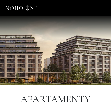
O NOHO ONE
LIFESTYLE
APARTAMENTY
O NAS
KONTAKT
PL
APARTAMENTY