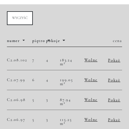
WYCZYŚĆ
numer
piętro
pokoje
cena
C2.08.102
7
4
183.24
Wolne
Pokaż
2
m
2
56 483,30 zł/m
10 350 000,00 zł
Historia zmian ceny
C2.07.99
6
4
199.05
Wolne
Pokaż
2
m
2
54 207,49 zł/m
10 790 000,00 zł
Historia zmian ceny
C2.06.98
5
3
87.94
Wolne
Pokaż
2
m
2
48 669,55 zł/m
4 280 000,00 zł
Historia zmian ceny
C2.06.97
5
3
115.25
Wolne
Pokaż
2
m
2
51 019,52 zł/m
5 880 000,00 zł