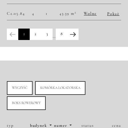
2
52 652,30 zł/m
5 350 000,00 zł
Historia zmian ceny
2
C2.05.84
4
1
43.39 m
Wolne
Pokaż
2
53 468,54 zł/m
2 320 000,00 zł
Historia zmian ceny
1
2
3
8
…
WYCZYŚĆ
KOMÓRKA LOKATORSKA
BOKS ROWEROWY
typ
budynek
numer
status
cena