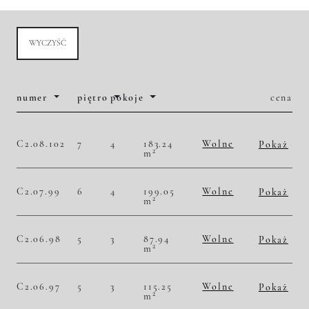
WYCZYŚĆ
numer
piętro
pokoje
cena
C2.08.102
7
4
183.24
Wolne
Pokaż
2
m
2
56 483,30 zł/m
10 350 000,00 zł
Historia zmian ceny
C2.07.99
6
4
199.05
Wolne
Pokaż
2
m
2
54 207,49 zł/m
10 790 000,00 zł
Historia zmian ceny
C2.06.98
5
3
87.94
Wolne
Pokaż
2
m
2
48 669,55 zł/m
4 280 000,00 zł
Historia zmian ceny
C2.06.97
5
3
115.25
Wolne
Pokaż
2
m
2
51 019,52 zł/m
5 880 000,00 zł