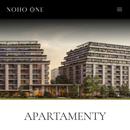
O NOHO ONE
LIFESTYLE
APARTAMENTY
O NAS
KONTAKT
PL
APARTAMENTY