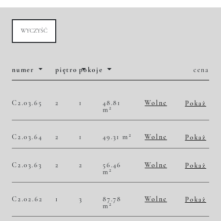
WYCZYŚĆ
numer
piętro
pokoje
cena
C2.03.65
2
1
48.81
Wolne
Pokaż
2
m
2
50 809,26 zł/m
2 480 000,00 zł
Historia zmian ceny
2
C2.03.64
2
1
49.31 m
Wolne
Pokaż
2
50 699,66 zł/m
2 500 000,00 zł
Historia zmian ceny
C2.03.63
2
2
56.46
Wolne
Pokaż
2
m
2
48 175,70 zł/m
2 720 000,00 zł
Historia zmian ceny
C2.02.62
1
3
87.78
Wolne
Pokaż
2
m
2
45 682,39 zł/m
4 010 000,00 zł