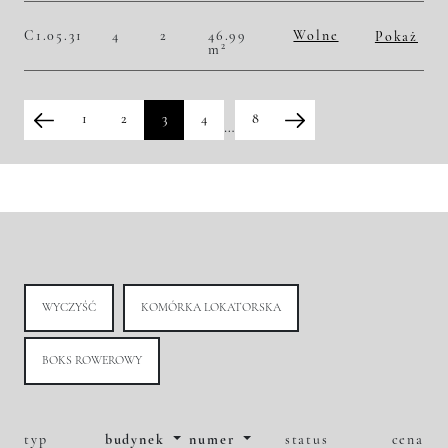
Historia zmian ceny
C1.05.31
4
2
46.99
Wolne
Pokaż
2
m
2
51 713,13 zł/m
2 430 000,00 zł
Historia zmian ceny
1
2
3
4
8
…
WYCZYŚĆ
KOMÓRKA LOKATORSKA
BOKS ROWEROWY
typ
budynek
numer
status
cena