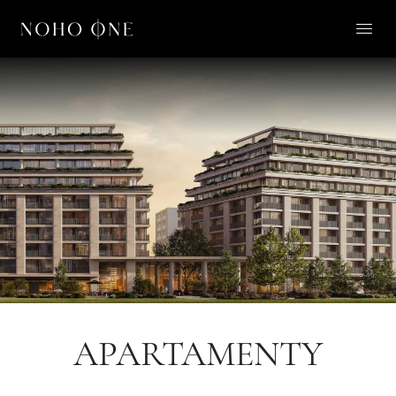
O NOHO ONE
LIFESTYLE
APARTAMENTY
O NAS
KONTAKT
PL
APARTAMENTY