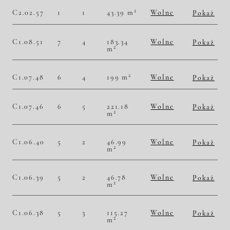
Historia zmian ceny
2
C2.02.57
1
1
43.39 m
Wolne
Pokaż
2
49 781,06 zł/m
2 160 000,00 zł
Historia zmian ceny
C1.08.51
7
4
183.34
Wolne
Pokaż
2
m
2
56 452,49 zł/m
10 350 000,00 zł
Historia zmian ceny
2
C1.07.48
6
4
199 m
Wolne
Pokaż
2
54 773,87 zł/m
10 900 000,00 zł
Historia zmian ceny
C1.07.46
6
5
221.18
Wolne
Pokaż
2
m
2
55 836,87 zł/m
12 350 000,00 zł
Historia zmian ceny
C1.06.40
5
2
46.99
Wolne
Pokaż
2
m
2
52 777,19 zł/m
2 480 000,00 zł
Historia zmian ceny
C1.06.39
5
2
46.78
Wolne
Pokaż
2
m
2
52 800,34 zł/m
2 470 000,00 zł
Historia zmian ceny
C1.06.38
5
3
115.27
Wolne
Pokaż
2
m
2
51 010,67 zł/m
5 880 000,00 zł