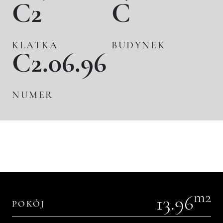
C2
C
KLATKA
BUDYNEK
C2.06.96
NUMER
m2
13.96
POKÓJ