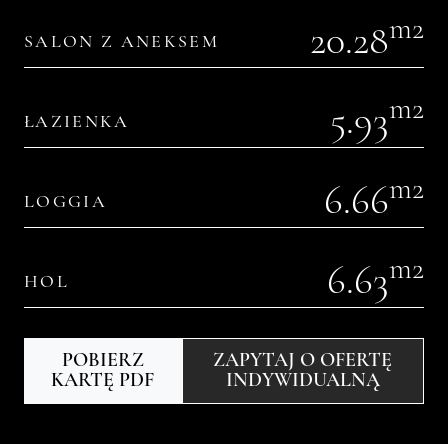
m2
20.28
SALON Z ANEKSEM
m2
5.93
ŁAZIENKA
m2
6.66
LOGGIA
m2
6.63
HOL
POBIERZ
ZAPYTAJ O OFERTĘ
KARTĘ PDF
INDYWIDUALNĄ