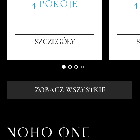
4 POKOJE
4
SZCZEGÓŁY
ZOBACZ WSZYSTKIE