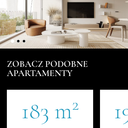
ZOBACZ PODOBNE
APARTAMENTY
2
183 m
1