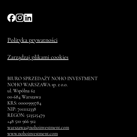
Polityka prywatności
Zarządzaj plikami cookies
BIURO SPRZEDAŻY NOHO INVESTMENT
NOHO WARSZAWA sp. z o.o.
ul. Wspólna 62
00-684 Warszawa
KRS: 0000999784
NIP: 7011112338
REGON: 523525479
+48 510 966 912
warszawa@nohoinvestment.com
www.nohoinvestment.com