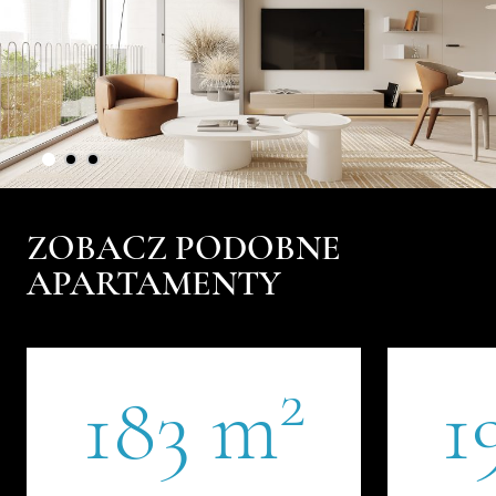
ZOBACZ PODOBNE
APARTAMENTY
2
183 m
1