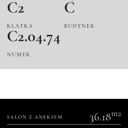
C2
C
KLATKA
BUDYNEK
C2.04.74
NUMER
m2
36.18
SALON Z ANEKSEM