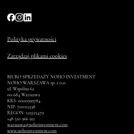
Polityka prywatności
Zarządzaj plikami cookies
BIURO SPRZEDAŻY NOHO INVESTMENT
NOHO WARSZAWA sp. z o.o.
ul. Wspólna 62
00-684 Warszawa
KRS: 0000999784
NIP: 7011112338
REGON: 523525479
+48 510 966 912
warszawa@nohoinvestment.com
www.nohoinvestment.com