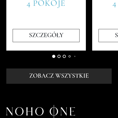
4 POKOJE
4
SZCZEGÓŁY
ZOBACZ WSZYSTKIE