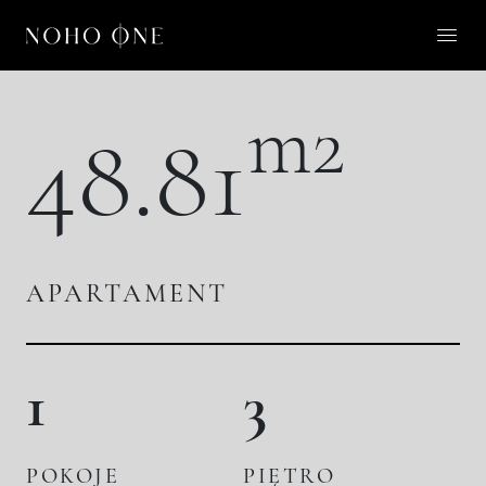
O NOHO ONE
m2
48.81
LIFESTYLE
APARTAMENTY
O NAS
APARTAMENT
KONTAKT
1
3
PL
POKOJE
PIĘTRO