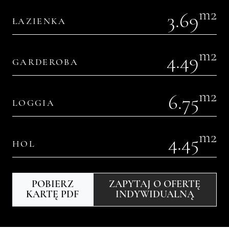
m2
3.69
ŁAZIENKA
m2
4.49
GARDEROBA
m2
6.75
LOGGIA
m2
4.45
HOL
POBIERZ
ZAPYTAJ O OFERTĘ
KARTĘ PDF
INDYWIDUALNĄ