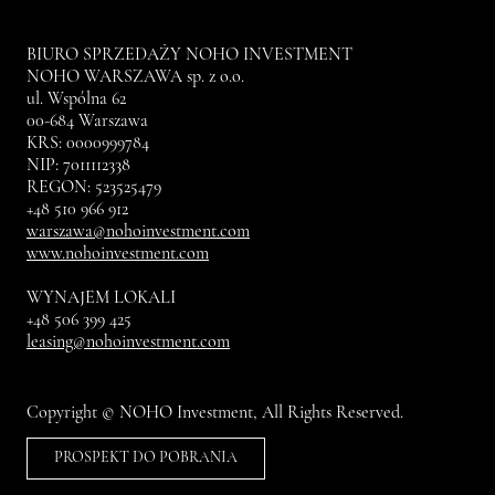
BIURO SPRZEDAŻY NOHO INVESTMENT
NOHO WARSZAWA sp. z o.o.
ul. Wspólna 62
00-684 Warszawa
KRS: 0000999784
NIP: 7011112338
REGON: 523525479
+48 510 966 912
warszawa@nohoinvestment.com
www.nohoinvestment.com
WYNAJEM LOKALI
+48 506 399 425
leasing@nohoinvestment.com
Copyright © NOHO Investment, All Rights Reserved.
PROSPEKT DO POBRANIA