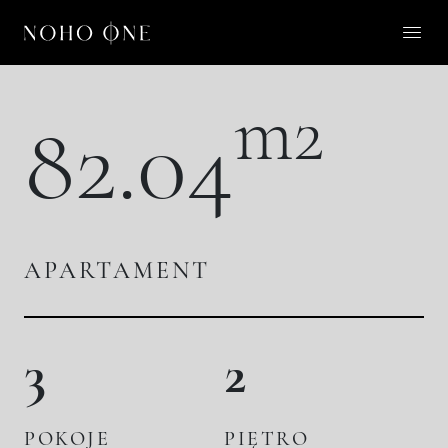
O NOHO ONE
m2
82.04
LIFESTYLE
APARTAMENTY
O NAS
APARTAMENT
KONTAKT
3
2
PL
POKOJE
PIĘTRO