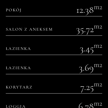
m2
12.38
POKÓJ
m2
35.72
SALON Z ANEKSEM
m2
3.45
ŁAZIENKA
m2
3.69
ŁAZIENKA
m2
7.25
KORYTARZ
m2
6.78
LOGGIA