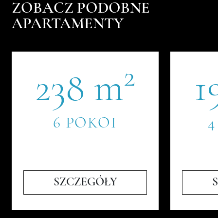
ZOBACZ PODOBNE
APARTAMENTY
2
238 m
1
6 POKOI
4
SZCZEGÓŁY