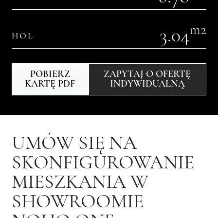
m2
3.04
HOL
POBIERZ
ZAPYTAJ O OFERTĘ
KARTĘ PDF
INDYWIDUALNĄ
UMÓW SIĘ NA
SKONFIGUROWANIE
MIESZKANIA W
SHOWROOMIE