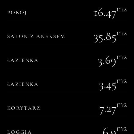
m2
16.47
POKÓJ
m2
35.85
SALON Z ANEKSEM
m2
3.69
ŁAZIENKA
m2
3.45
ŁAZIENKA
m2
7.27
KORYTARZ
m2
6.9
LOGGIA