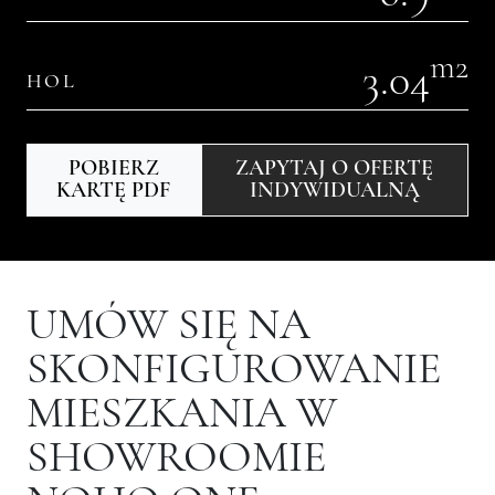
m2
3.04
HOL
POBIERZ
ZAPYTAJ O OFERTĘ
KARTĘ PDF
INDYWIDUALNĄ
UMÓW SIĘ NA
SKONFIGUROWANIE
MIESZKANIA W
SHOWROOMIE