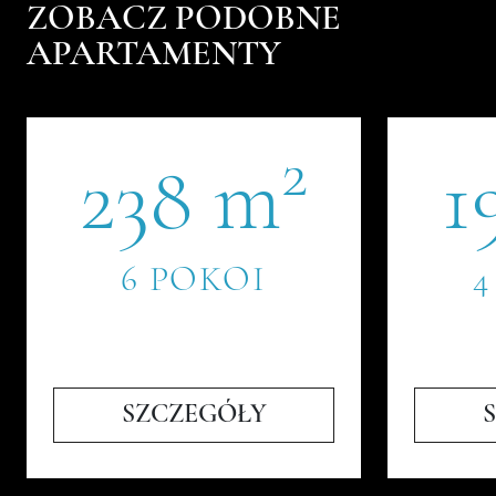
ZOBACZ PODOBNE
APARTAMENTY
2
238 m
1
6 POKOI
4
SZCZEGÓŁY