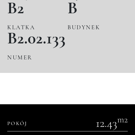
B2
B
KLATKA
BUDYNEK
B2.02.133
NUMER
m2
12.43
POKÓJ