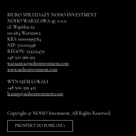
BIURO SPRZEDAŻY NOHO INVESTMENT
NOHO WARSZAWA sp. z o.o.
ul. Wspólna 62
00-684 Warszawa
KRS: 0000999784
NIP: 7011112338
REGON: 523525479
+48 510 966 912
warszawa@nohoinvestment.com
www.nohoinvestment.com
WYNAJEM LOKALI
+48 506 399 425
leasing@nohoinvestment.com
Copyright © NOHO Investment, All Rights Reserved.
PROSPEKT DO POBRANIA